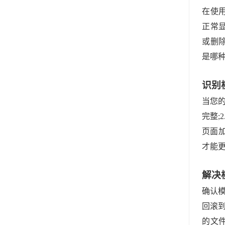
在使
正常
或删
是哪
识别
当您的
完整;
页面加
才能
解决
确认模
回滚到
的文件