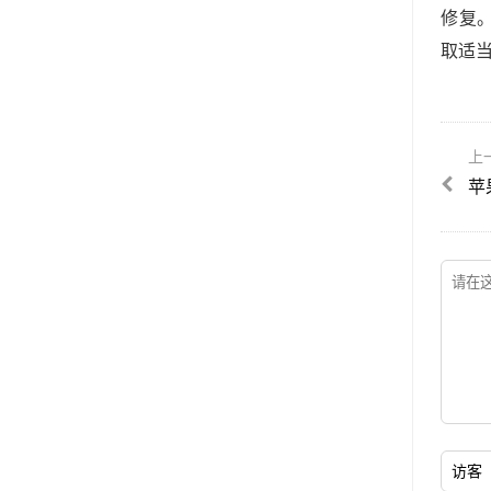
修复
取适
上
苹