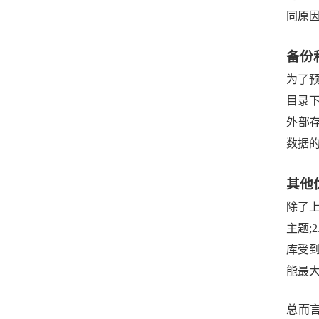
同原因
备份
为了预
目录下
外部
数据
其他
除了上
主题;
库受到
能最
总而