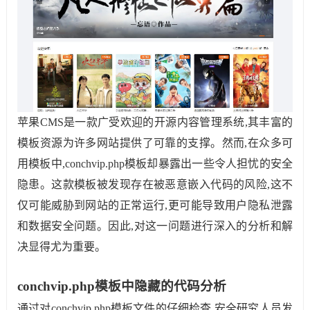
苹果CMS是一款广受欢迎的开源内容管理系统,其丰富的
模板资源为许多网站提供了可靠的支撑。然而,在众多可
用模板中,conchvip.php模板却暴露出一些令人担忧的安全
隐患。这款模板被发现存在被恶意嵌入代码的风险,这不
仅可能威胁到网站的正常运行,更可能导致用户隐私泄露
和数据安全问题。因此,对这一问题进行深入的分析和解
决显得尤为重要。
conchvip.php模板中隐藏的代码分析
通过对conchvip.php模板文件的仔细检查,安全研究人员发