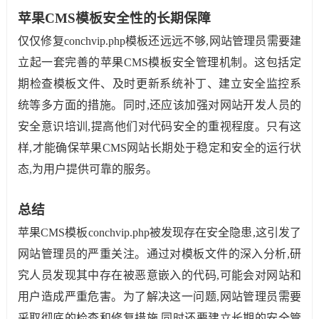
苹果CMS模板安全性的长期保障
仅仅修复conchvip.php模板还远远不够,网站管理员需要建
立起一套完善的苹果CMS模板安全管理机制。这包括定
期检查模板文件、及时更新系统补丁、建立安全监控系
统等多方面的措施。同时,还应该加强对网站开发人员的
安全意识培训,提高他们对代码安全的重视程度。只有这
样,才能确保苹果CMS网站长期处于稳定和安全的运行状
态,为用户提供可靠的服务。
总结
苹果CMS模板conchvip.php被发现存在安全隐患,这引发了
网站管理员的严重关注。通过对模板文件的深入分析,研
究人员发现其中存在被恶意嵌入的代码,可能会对网站和
用户造成严重危害。为了解决这一问题,网站管理员需要
采取彻底的检查和修复措施,同时还要建立长期的安全管