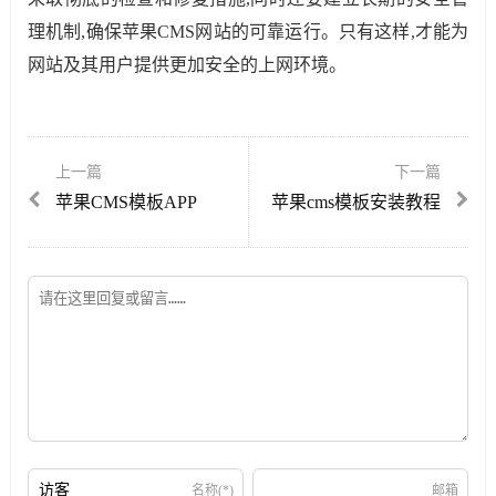
理机制,确保苹果CMS网站的可靠运行。只有这样,才能为
网站及其用户提供更加安全的上网环境。
上一篇
下一篇
苹果CMS模板APP
苹果cms模板安装教程
名称(*)
邮箱