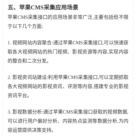
五、苹果CMS采集应用场景
苹果CMS采集接口的应用场景非常广泛,主要包括但不限
于以下几个方面:
1. 视频网站内容聚合:通过苹果CMS采集接口,可以快速获
取各大视频网站的热门视频、影视资源等内容,实现内容
的整合和二次分发。
2. 影视资讯站建设:利用苹果CMS采集接口,可以定期抓取
各大视频网站的影视资讯、评测等内容,搭建专业的影视
资讯平台。
3. 影视数据分析:通过苹果CMS采集接口获取的视频数据,
可以进行用户偏好分析、内容热点监测等数据分析,为内
容运营提供决策支持。