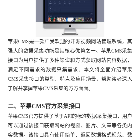
苹果CMS是一款广受欢迎的开源视频网站管理系统，其
强大的数据采集功能是其核心优势之一。苹果CMS采集
接口为用户提供了多种渠道和方式获取网站内容数据，
满足不同需求的数据采集需求。本文将全面介绍苹果
CMS采集接口的类型、特点及应用场景，帮助读者深入
了解并掌握苹果CMS采集的方方面面。
二、苹果CMS官方采集接口
苹果CMS官方提供了基于API的标准数据采集接口，用户
可以通过该接口获取网站的视频、图片、文章等各类内
容数据。该接口具有使用简单、返回数据格式规范、数