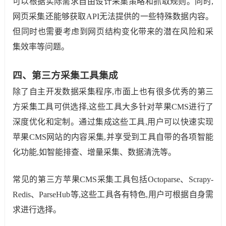
可以根据实际需求自由设计采集策略和抓取规则。同时,
网页采集还能够获取API无法提供的一些特殊数据内容。
但同时也需要考虑到网页结构变化带来的潜在风险和采
集效率等问题。
四、第三方采集工具集成
除了自主开发数据采集程序,市面上也有很多优秀的第三
方采集工具可供选择,这些工具大多针对苹果CMS进行了
深度优化和定制。通过集成这些工具,用户可以快速实现
苹果CMS网站的内容采集,并享受到工具自带的各项智能
化功能,如智能排查、增量采集、数据清洗等。
常见的第三方苹果CMS采集工具包括Octoparse、Scrapy-
Redis、ParseHub等,这些工具各有特色,用户可根据自身需
求进行选择。