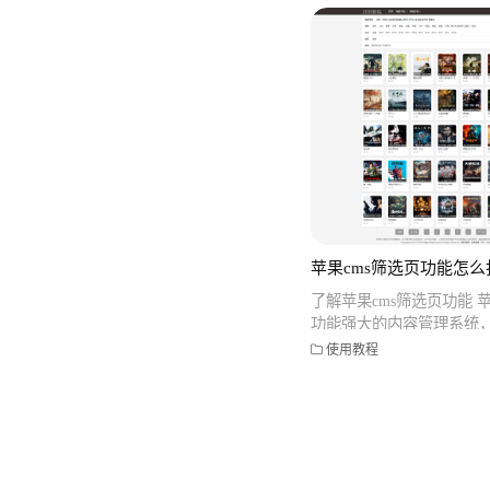
苹果cms筛选页功能怎么
了解苹果cms筛选页功能 苹
功能强大的内容管理系统
富的功能和灵活的定制选
使用教程
选页功能可