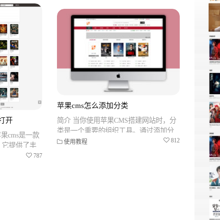
苹果cms怎么添加分类
简介 当你使用苹果CMS搭建网站时，分
打开
类是一个重要的组织工具。通过添加分
果cms是一款
类，你可以方便地将内容进行归类和管
812
使用教程
，它提供了丰
理。本文将详细
项。其中，筛
787