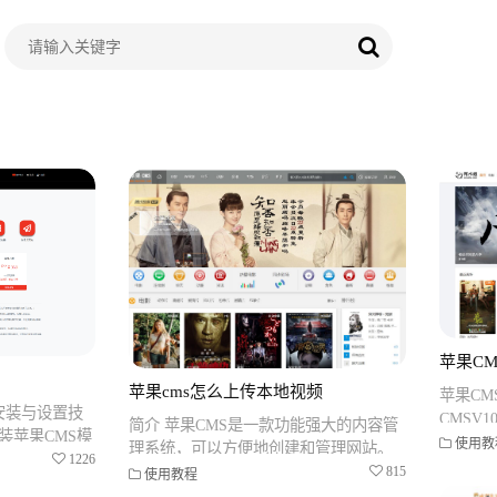
苹果CM
苹果cms怎么上传本地视频
苹果CM
安装与设置技
CMSV
简介 苹果CMS是一款功能强大的内容管
装苹果CMS模
统，它
使用教
理系统，可以方便地创建和管理网站。
有一个可用的
1226
网站，
本教程将介绍如何使用苹果CMS上传本
815
使用教程
地视频，以便