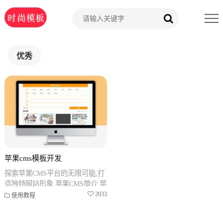
优秀
苹果cms模板开发
探索苹果CMS平台的无限可能,打
造独特网站形象 苹果CMS简介 苹
果CMS是一款开源、免费的内容
2033
使用教程
管理系统(CMS ,广