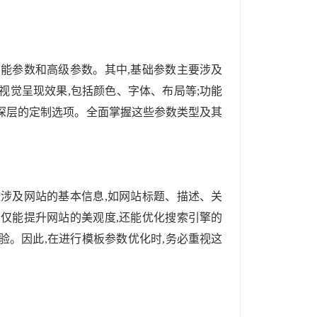
功能参数和高级参数。其中,基础参数主要涉及
的视觉呈现效果,包括颜色、字体、布局等;功能
深层的定制选项。全面掌握这些参数类型及其
数涉及网站的基本信息,如网站标题、描述、关
不仅能提升网站的美观度,还能优化搜索引擎的
验。因此,在进行模板参数优化时,务必重视这