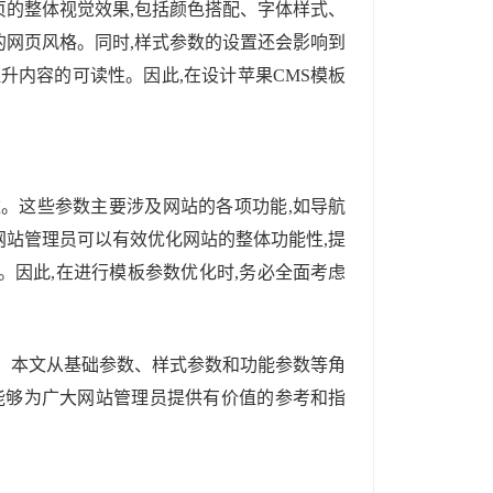
页的整体视觉效果,包括颜色搭配、字体样式、
的网页风格。同时,样式参数的设置还会影响到
升内容的可读性。因此,在设计苹果CMS模板
数。这些参数主要涉及网站的各项功能,如导航
网站管理员可以有效优化网站的整体功能性,提
。因此,在进行模板参数优化时,务必全面考虑
在。本文从基础参数、样式参数和功能参数等角
,能够为广大网站管理员提供有价值的参考和指