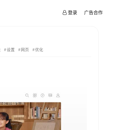
登录
广告合作
能
设置
网页
优化