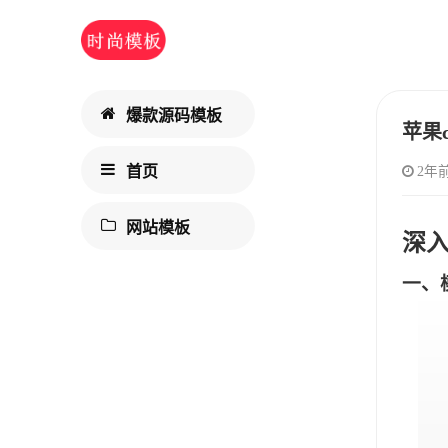
爆款源码模板
苹果
首页
2年
网站模板
深
一、