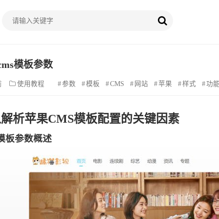
cms模板参数
前
使用教程
参数
模板
CMS
网站
苹果
样式
功
入解析苹果CMS模板配置的关键因素
模板参数概述