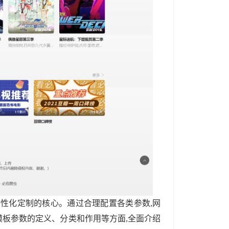
个性化定制的核心。通过合理配置各类参数,网
板参数的定义、分类和作用等方面,全面介绍