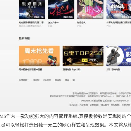
CMS作为一款功能强大的内容管理系统,其模板参数是实现网站
理员可以轻松打造出独一无二的网页样式和呈现效果。本文将从模